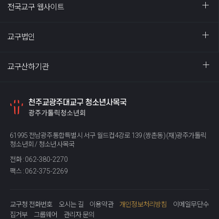
전국교구 웹사이트
교구법인
교구산하기관
61995 전남광주통합특별시 서구 월드컵4강로 139 (쌍촌동) (재)광주가톨릭
청소년회 / 청소년사목국
전화 :
062-380-2270
팩스 :
062-375-2269
교구청 전화번호
오시는 길
이용약관
개인정보처리방침
이메일무단수
집거부
그룹웨어
관리자 문의