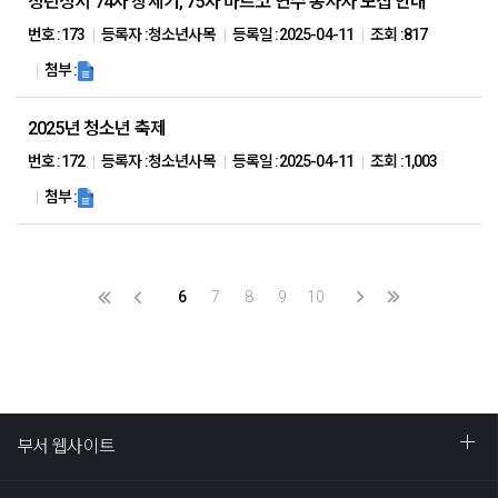
청년성서 74차 창세기, 75차 마르코 연수 봉사자 모집 안내
번호 :
173
등록자 :
청소년사목
등록일 :
2025-04-11
조회 :
817
첨부 :
2025년 청소년 축제
번호 :
172
등록자 :
청소년사목
등록일 :
2025-04-11
조회 :
1,003
첨부 :
6
7
8
9
10
부서 웹사이트