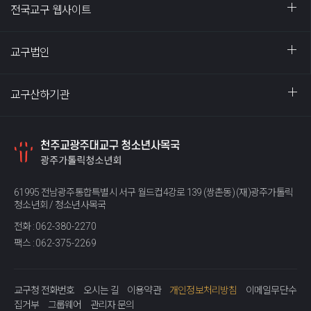
전국교구 웹사이트
교구법인
교구산하기관
61995 전남광주통합특별시 서구 월드컵4강로 139 (쌍촌동) (재)광주가톨릭
청소년회 / 청소년사목국
전화 :
062-380-2270
팩스 :
062-375-2269
교구청 전화번호
오시는 길
이용약관
개인정보처리방침
이메일무단수
집거부
그룹웨어
관리자 문의