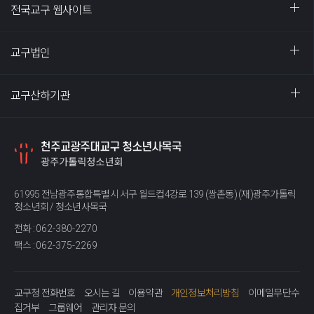
전국교구 웹사이트
교구법인
교구산하기관
61995 전남광주통합특별시 서구 월드컵4강로 139 (쌍촌동) (재)광주가톨릭
청소년회 / 청소년사목국
전화 :
062-380-2270
팩스 :
062-375-2269
교구청 전화번호
오시는 길
이용약관
개인정보처리방침
이메일무단수
집거부
그룹웨어
관리자 문의