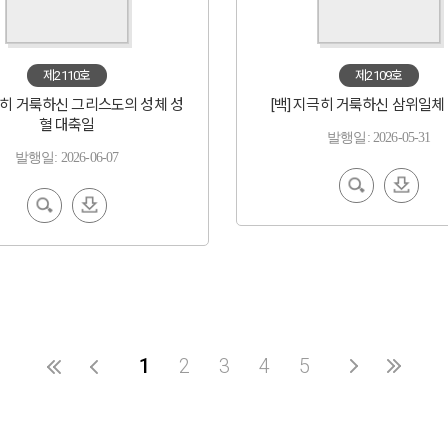
제2110호
제2109호
지극히 거룩하신 그리스도의 성체 성
[백] 지극히 거룩하신 삼위일체
혈 대축일
발행일: 2026-05-31
발행일: 2026-06-07
EBoo
다운
k 보기
로드
EBoo
다운
k 보기
로드
1
2
3
4
5