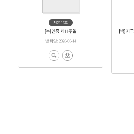
제2111호
[녹] 연중 제11주일
[백] 
발행일: 2026-06-14
EBoo
다운
k 보기
로드