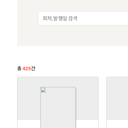
총
425
건