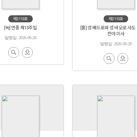
제2113호
제2113호
[녹] 연중 제13주일
[홍] 성 베드로와 성 바오로 사도
전야 미사
발행일: 2026-06-28
발행일: 2026-06-28
EBoo
다운
k 보기
로드
EBoo
다운
k 보기
로드