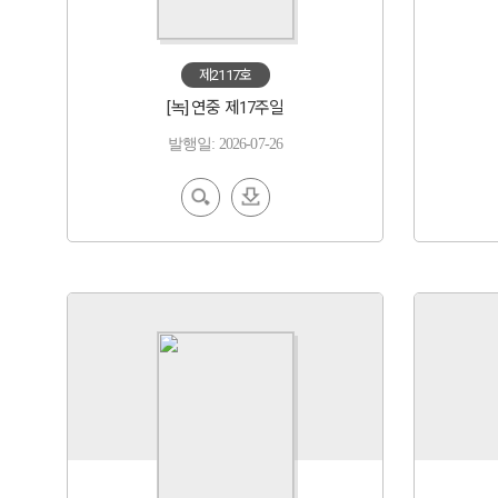
제2117호
[녹] 연중 제17주일
발행일: 2026-07-26
EBoo
다운
k 보기
로드