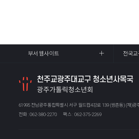
부서 웹사이트
전국교
61995 전남광주통합특별시 서구 월드컵4강로 139 (쌍촌동) (재
전화 :
062-380-2270
팩스 :
062-375-2269