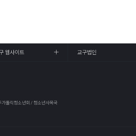
구 웹사이트
교구법인
)광주가톨릭청소년회 / 청소년사목국