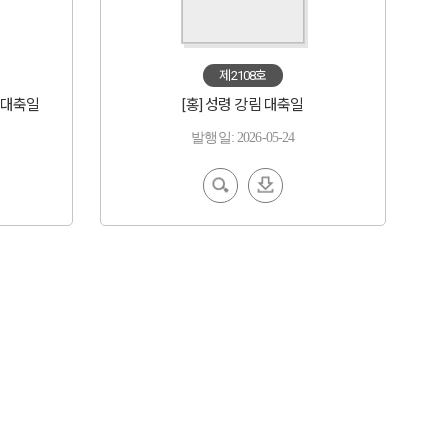
제2108호
 대축일
[홍] 성령 강림 대축일
발행일: 2026-05-24
EBoo
다운
k 보기
로드