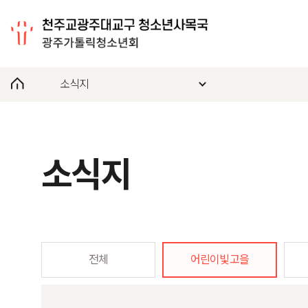
소식지
소식지
전체
어린이빛고을