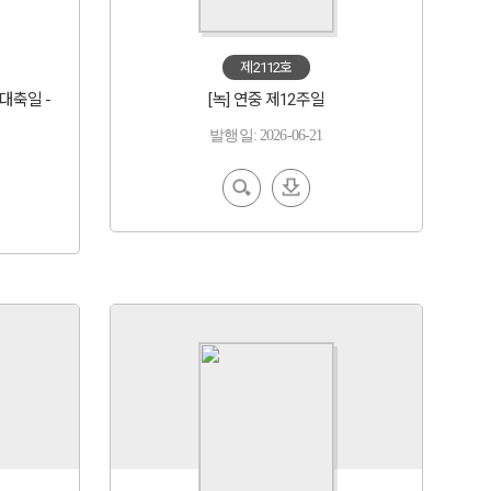
제2112호
 대축일 -
[녹] 연중 제12주일
발행일: 2026-06-21
EBoo
다운
k 보기
로드