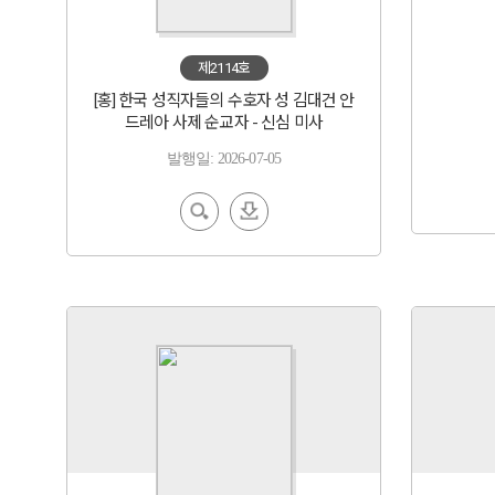
제2114호
[홍] 한국 성직자들의 수호자 성 김대건 안
드레아 사제 순교자 - 신심 미사
발행일: 2026-07-05
EBoo
다운
k 보기
로드