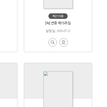
제2115호
[녹] 연중 제15주일
발행일: 2026-07-12
EBoo
다운
k 보기
로드