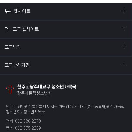
부서 웹사이트
전국교구 웹사이트
교구법인
교구산하기관
61995 전남광주통합특별시 서구 월드컵4강로 139 (쌍촌동) (재)광주가톨릭
청소년회 / 청소년사목국
전화 :
062-380-2270
팩스 :
062-375-2269