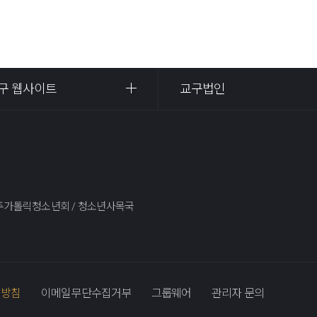
구 웹사이트
교구법인
)광주가톨릭청소년회 / 청소년사목국
리방침
이메일무단수집거부
그룹웨어
관리자 문의