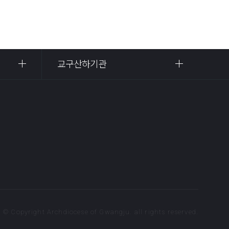
교구산하기관
© Copyright Archdiocese of Gwangju. all rights reserved.