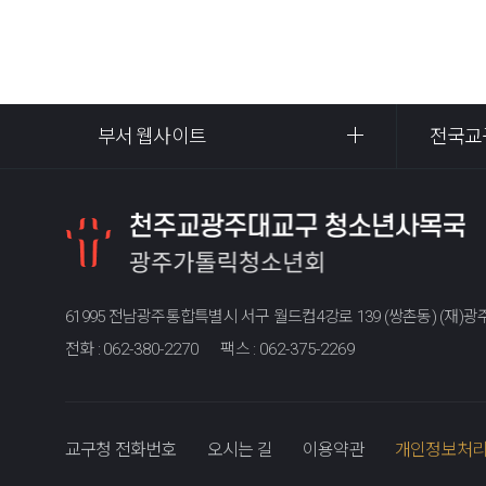
부서 웹사이트
전국교
61995 전남광주통합특별시 서구 월드컵4강로 139 (쌍촌동) (재
전화 :
062-380-2270
팩스 :
062-375-2269
교구청 전화번호
오시는 길
이용약관
개인정보처