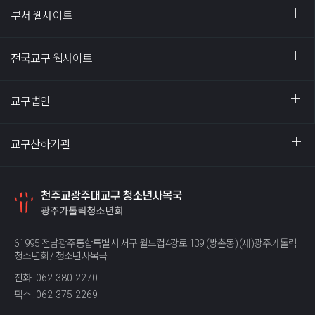
부서 웹사이트
전국교구 웹사이트
교구법인
교구산하기관
61995 전남광주통합특별시 서구 월드컵4강로 139 (쌍촌동) (재)광주가톨릭
청소년회 / 청소년사목국
전화 :
062-380-2270
팩스 :
062-375-2269