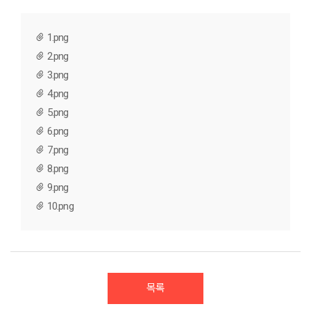
1.png
2.png
3.png
4.png
5.png
6.png
7.png
8.png
9.png
10.png
목록