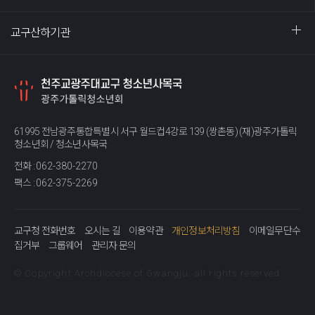
교구산하기관
61995 전남광주통합특별시 서구 월드컵4강로 139 (쌍촌동) (재)광주가톨릭
청소년회 / 청소년사목국
전화 :
062-380-2270
팩스 :
062-375-2269
교구청 전화번호
오시는 길
이용약관
개인정보처리방침
이메일무단수
집거부
그룹웨어
관리자 문의
© Copyright Archdiocese of Gwangju. all rights reserved.