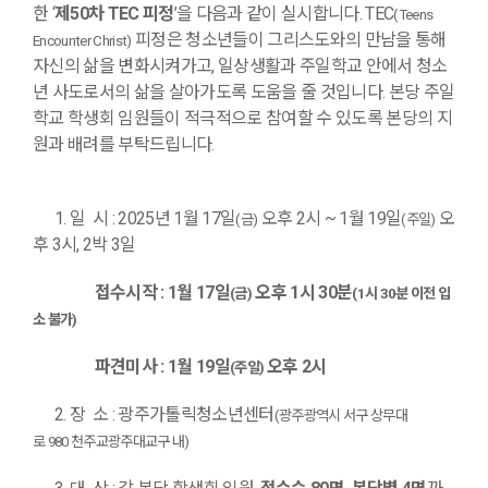
한
‘
제
50
차
TEC
피정
’
을 다음과 같이 실시합니다
. TEC
(Teens
피정은 청소년들이 그리스도와의 만남을 통해
Encounter Christ)
자신의 삶을 변화시켜가고
,
일상생활과 주일학교 안에서 청소
년 사도로서의 삶을 살아가도록 도움을 줄 것입니다
.
본당 주일
학교 학생회 임원들이 적극적으로 참여할 수 있도록 본당의 지
원과 배려를 부탁드립니다
.
1.
일 시
: 2025
년
1
월
17
일
오후
2
시
~ 1
월
19
일
오
(
금
)
(
주일
)
후
3
시
, 2
박
3
일
접수시작
: 1
월
17
일
오후
1
시
30
분
(
금
)
(1
시
30
분 이전 입
소 불가
)
파견미사
: 1
월
19
일
오후
2
시
(
주일
)
2.
장 소
:
광주가톨릭청소년센터
(
광주광역시 서구 상무대
로
980
천주교광주대교구 내
)