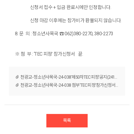
신청서 접수
+
입금 완료
시에만 인정합니다
.
신청 마감 이후에는 참가비가 환불되지 않습니다
.
8.
문 의
:
청소년사목국
☎
062)380-2270, 380-2273
※
첨 부
: ‘TEC
피정
’
참가신청서 끝
.
천광교-청소년사목국-24-038'제50차TEC피정'공지(241114).pdf
천광교-청소년사목국-24-038 첨부‘TEC피정'참가신청서.hwp
목록