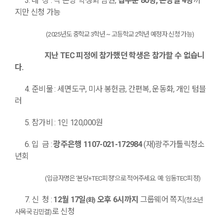
3.
대 상
:
각 본당 학생회 임원
,
접수순
80
명
,
본당별
4
명
까
지만 신청 가능
(2025
년도 중학교
3
학년
~
고등학교
2
학년 예정자 신청 가능
)
지난
TEC
피정에 참가했던 학생은 참가할 수 없습니
다
.
4.
준
비
물
:
세면도구
,
미사 봉헌금
,
간편복
,
운동화
,
개인 텀블
러
5.
참
가
비
: 1
인
120,000
원
6.
입 금
:
광주은행
1107-021-172984
(
재
)
광주가톨릭청소
년회
(
입금자명은
‘
본당
+TEC
피정
’
으로 적어주세요
.
예
:
임동
TEC
피정
)
7.
신 청
:
12
월
17
일
오후
6
시까지
그룹웨어 쪽지
(
화
)
(
청소년
로 신청
사목국 김민결
)