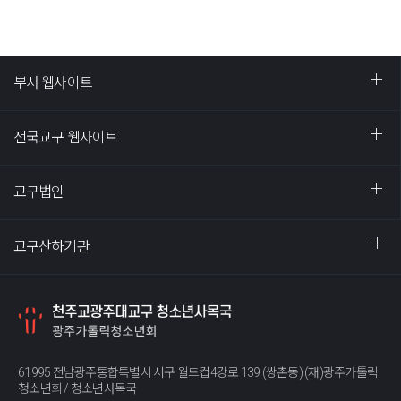
부서 웹사이트
전국교구 웹사이트
교구법인
교구산하기관
61995 전남광주통합특별시 서구 월드컵4강로 139 (쌍촌동) (재)광주가톨릭
청소년회 / 청소년사목국