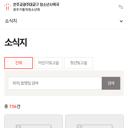
소식지
소식지
전체
어린이빛고을
청년빛고을
검색
총
736
건